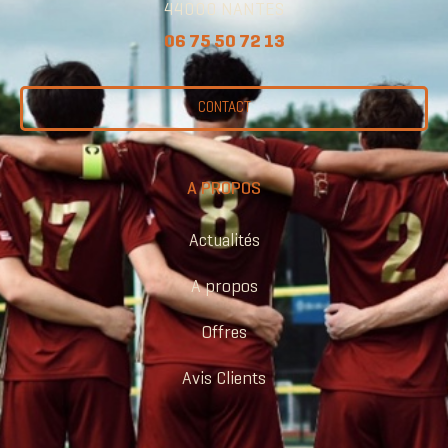
44000 NANTES
06 75 50 72 13
CONTACT
A PROPOS
Actualités
A propos
Offres
Avis Clients