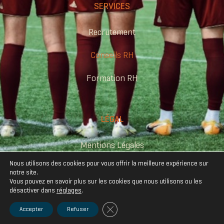
SERVICES
Recrutement
Conseils RH
Formation RH
LÉGAL
Mentions Légales
Nous utilisons des cookies pour vous offrir la meilleure expérience sur
Politique de confidentialité
notre site.
Vous pouvez en savoir plus sur les cookies que nous utilisons ou les
désactiver dans
réglages
.
© 2022 Comformance RH | Designed with
by
Le Chat Tigré
Fermer la bannière des cookies GDPR
Accepter
Refuser