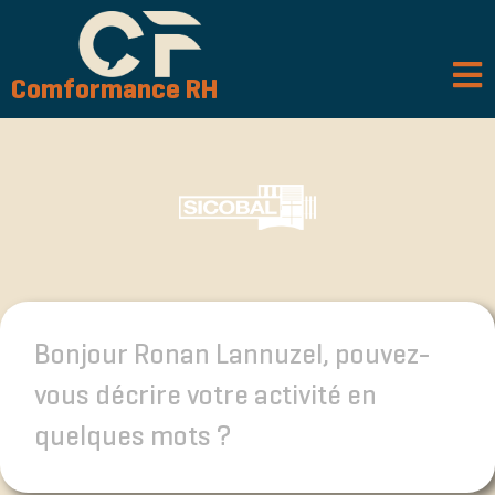
Comformance RH
Bonjour Ronan Lannuzel, pouvez-
vous décrire votre activité en
quelques mots ?