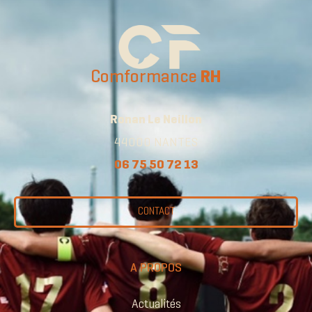
Comformance
RH
Ronan Le Neillon
44000 NANTES
06 75 50 72 13
CONTACT
A PROPOS
Actualités