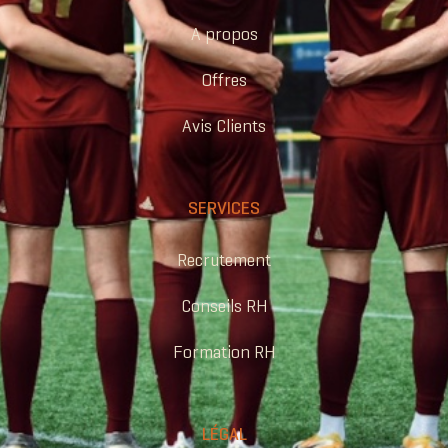
A propos
Offres
Avis Clients
SERVICES
Recrutement
Conseils RH
Formation RH
LÉGAL